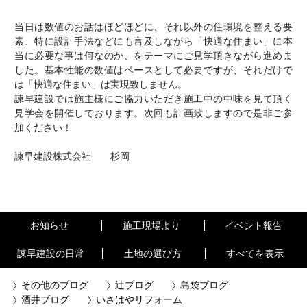
当日は数値のお話はほどほどに、それ以外の住環境を整える要
素、特に設計手法などにも言及しながら「快適な住まい」に本
当に必要な事は何なのか、をテーマにご見学頂きながら進めま
した。基本性能の数値はベースとして必要ですが、それだけで
は「快適な住まい」は実現致しません。
諫早建設では施主様にご協力いただき施工中の中味を見て頂く
見学会を開催しております。次回も計画致しますので是非ご参
加ください！
諫早建設株式会社 杉岡
お知らせ
施工現場より
イベント報告
諫早建設の日常
土地の選び方
すべてを表示
その他のブログ
辻ブログ
島袋ブログ
酒井ブログ
いさはやリフォーム