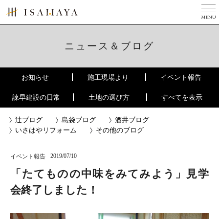
MENU
TOP
美しい家とは
ニュース＆ブログ
完成写真集
お知らせ
施工現場より
イベント報告
３つのチカラ
諫早建設の日常
土地の選び方
すべてを表示
現場ニュース
辻ブログ
島袋ブログ
酒井ブログ
ニュース
いさはやリフォーム
その他のブログ
会社案内
2019/07/10
イベント報告
リフォーム
「たてものの中味をみてみよう」見学
建築家の方へ
会終了しました！
お問い合せ