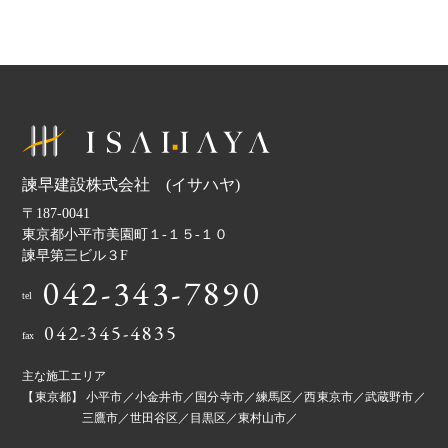
諫早建設株式会社 (イサハヤ)
〒187-0041
東京都小平市美園町１-１５-１０
諫早第三ビル３F
042-343-7890
tel
042-345-4835
fax
主な施工エリア
【東京都】 小平市／小金井市／国分寺市／練馬区／西東京市／武蔵野市／
三鷹市／世田谷区／目黒区／東村山市／