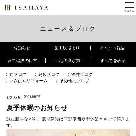
MENU
TOP
美しい家とは
ニュース＆ブログ
完成写真集
お知らせ
施工現場より
イベント報告
３つのチカラ
諫早建設の日常
土地の選び方
すべてを表示
現場ニュース
辻ブログ
島袋ブログ
酒井ブログ
ニュース
いさはやリフォーム
その他のブログ
会社案内
2021/08/05
お知らせ
リフォーム
夏季休暇のお知らせ
建築家の方へ
誠に勝手ながら、諫早建設は下記期間夏季休業とさせて頂きま
す。
お問い合せ