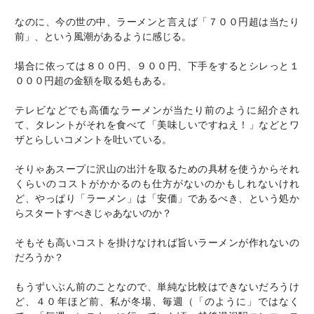
なのに、今の世の中、ラーメンと言えば「７００円超は当たり
前」、という風潮があるように感じる。
場合に依っては８００円、９００円、下手をするとシレっと１
０００円超の金額を取る処もある。
テレビなどでも高価なラーメンが当たり前のように紹介され
て、タレントがそれを食べて「美味しいですねえ！」などとワ
ザとらしいコメントを吐いている。
そりゃあスープに沢山の出汁を取るための具材を使うからそれ
くらいのコストがかかるのも仕方がないのかもしれないけれ
ど、やっぱり「ラーメン」は「安価」であるべき、という処か
らスタートすべきじゃあないのか？
そもそも高いコストを掛けなければ旨いラーメンが作れないの
だろうか？
もうずいぶん前のことなので、単純な比較はできないだろうけ
ど、４０年ほど前、私が冬場、毎週（「のように」ではなく