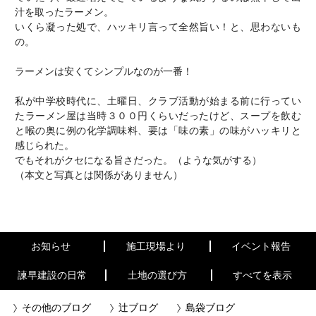
汁を取ったラーメン。
いくら凝った処で、ハッキリ言って全然旨い！と、思わないも
の。
ラーメンは安くてシンプルなのが一番！
私が中学校時代に、土曜日、クラブ活動が始まる前に行ってい
たラーメン屋は当時３００円くらいだったけど、スープを飲む
と喉の奥に例の化学調味料、要は「味の素」の味がハッキリと
感じられた。
でもそれがクセになる旨さだった。（ような気がする）
（本文と写真とは関係がありません）
お知らせ
施工現場より
イベント報告
諫早建設の日常
土地の選び方
すべてを表示
その他のブログ
辻ブログ
島袋ブログ