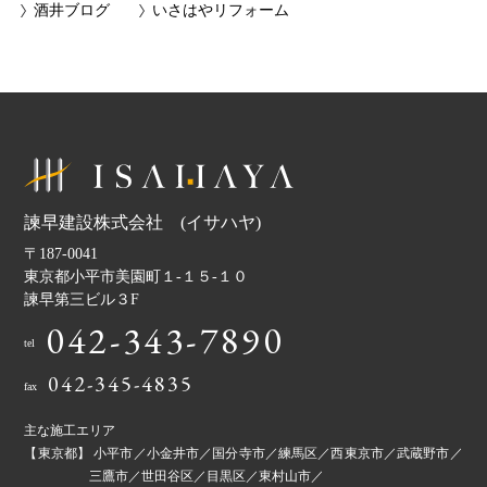
酒井ブログ
いさはやリフォーム
諫早建設株式会社 (イサハヤ)
〒187-0041
東京都小平市美園町１-１５-１０
諫早第三ビル３F
042-343-7890
tel
042-345-4835
fax
主な施工エリア
【東京都】 小平市／小金井市／国分寺市／練馬区／西東京市／武蔵野市／
三鷹市／世田谷区／目黒区／東村山市／