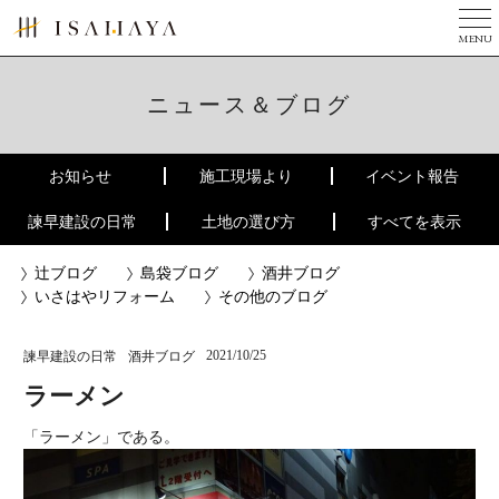
MENU
TOP
美しい家とは
ニュース＆ブログ
完成写真集
お知らせ
施工現場より
イベント報告
３つのチカラ
諫早建設の日常
土地の選び方
すべてを表示
現場ニュース
辻ブログ
島袋ブログ
酒井ブログ
ニュース
いさはやリフォーム
その他のブログ
会社案内
2021/10/25
諫早建設の日常
酒井ブログ
リフォーム
ラーメン
建築家の方へ
「ラーメン」である。
お問い合せ