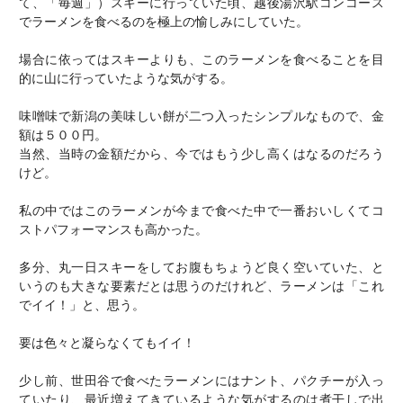
て、「毎週」）スキーに行っていた頃、越後湯沢駅コンコース
でラーメンを食べるのを極上の愉しみにしていた。
場合に依ってはスキーよりも、このラーメンを食べることを目
的に山に行っていたような気がする。
味噌味で新潟の美味しい餅が二つ入ったシンプルなもので、金
額は５００円。
当然、当時の金額だから、今ではもう少し高くはなるのだろう
けど。
私の中ではこのラーメンが今まで食べた中で一番おいしくてコ
ストパフォーマンスも高かった。
多分、丸一日スキーをしてお腹もちょうど良く空いていた、と
いうのも大きな要素だとは思うのだけれど、ラーメンは「これ
でイイ！」と、思う。
要は色々と凝らなくてもイイ！
少し前、世田谷で食べたラーメンにはナント、パクチーが入っ
ていたり、最近増えてきているような気がするのは煮干しで出