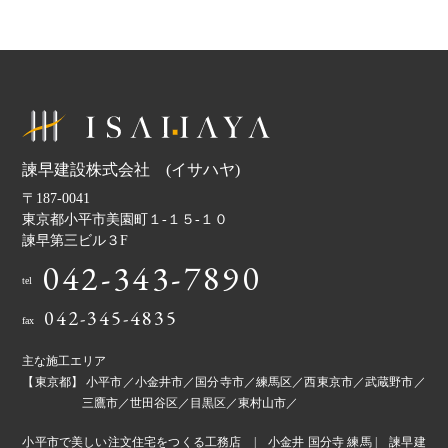
諫早建設株式会社 (イサハヤ)
〒187-0041
東京都小平市美園町１-１５-１０
諫早第三ビル３F
042-343-7890
tel
042-345-4835
fax
主な施工エリア
【東京都】 小平市／小金井市／国分寺市／練馬区／西東京市／武蔵野市／
三鷹市／世田谷区／目黒区／東村山市／
小平市で美しい注文住宅をつくる工務店 | 小金井 国分寺 練馬 | 諫早建