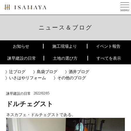
MENU
TOP
美しい家とは
ニュース＆ブログ
完成写真集
お知らせ
施工現場より
イベント報告
３つのチカラ
諫早建設の日常
土地の選び方
すべてを表示
現場ニュース
辻ブログ
島袋ブログ
酒井ブログ
ニュース
いさはやリフォーム
その他のブログ
会社案内
2022/02/05
諫早建設の日常
リフォーム
ドルチェグスト
建築家の方へ
ネスカフェ・ドルチェグストである。
お問い合せ