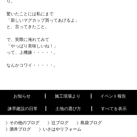
り。
驚いたことには私にまで
「新しいマグカップ買ってあげるよ」
と、言ってきたこと。
で、実際に淹れてみて
「やっぱり美味しいね！」
って、上機嫌・・・・・。
なんかコワイ・・・・・。
お知らせ
施工現場より
イベント報告
諫早建設の日常
土地の選び方
すべてを表示
その他のブログ
辻ブログ
島袋ブログ
酒井ブログ
いさはやリフォーム