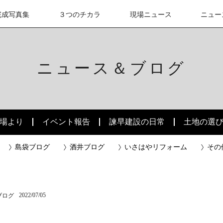
完成写真集
３つのチカラ
現場ニュース
ニュー
ニュース＆ブログ
場より
イベント報告
諫早建設の日常
土地の選
島袋ブログ
酒井ブログ
いさはやリフォーム
その
2022/07/05
ブログ