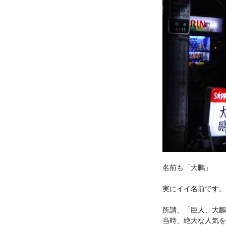
名前も「大鵬」
実にイイ名前です。
所謂、「巨人、大鵬
当時、絶大な人気を