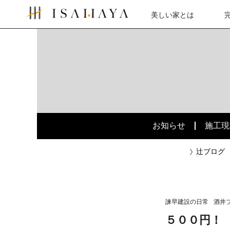
美しい家とは
お知らせ
施工現
辻ブログ
諫早建設の日常
酒井
５００円！