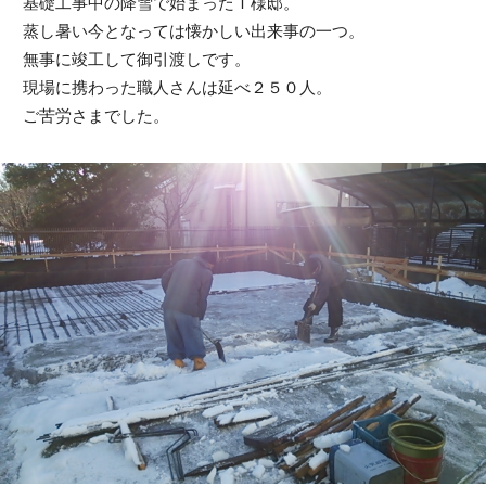
基礎工事中の降雪で始まったＩ様邸。
電話でお問い合わせ
蒸し暑い今となっては懐かしい出来事の一つ。
無事に竣工して御引渡しです。
現場に携わった職人さんは延べ２５０人。
ご苦労さまでした。