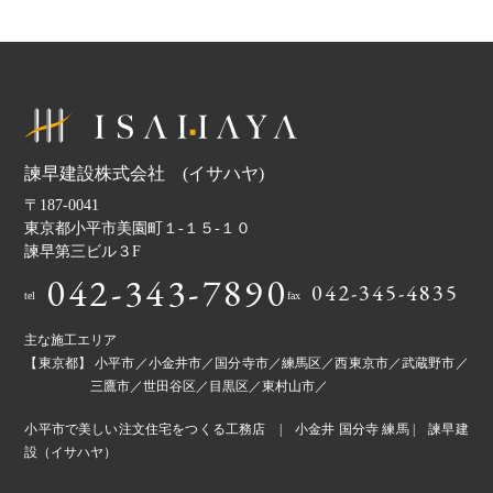
諫早建設株式会社 (イサハヤ)
〒187-0041
東京都小平市美園町１-１５-１０
諫早第三ビル３F
042-343-7890
042-345-4835
tel
fax
主な施工エリア
【東京都】 小平市／小金井市／国分寺市／練馬区／西東京市／武蔵野市／
三鷹市／世田谷区／目黒区／東村山市／
小平市で美しい注文住宅をつくる工務店 | 小金井 国分寺 練馬 | 諫早建
設（イサハヤ）