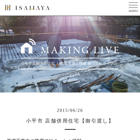
MENU
TOP
美しい家とは
完成写真集
３つのチカラ
小平市店舗併用住宅 Ｉ様邸 木造２階建 家づくりライブ52
現場ニュース
ニュース
会社案内
リフォーム
2015/06/26
建築家の方へ
小平市 店舗併用住宅【御引渡し】
お問い合せ