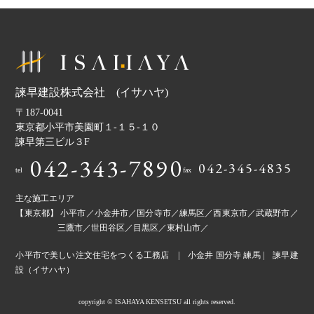
諫早建設株式会社 (イサハヤ)
〒187-0041
東京都小平市美園町１-１５-１０
諫早第三ビル３F
042-343-7890
042-345-4835
tel
fax
主な施工エリア
【東京都】 小平市／小金井市／国分寺市／練馬区／西東京市／武蔵野市／
三鷹市／世田谷区／目黒区／東村山市／
小平市で美しい注文住宅をつくる工務店 | 小金井 国分寺 練馬 | 諫早建
設（イサハヤ）
copyright © ISAHAYA KENSETSU all rights reserved.