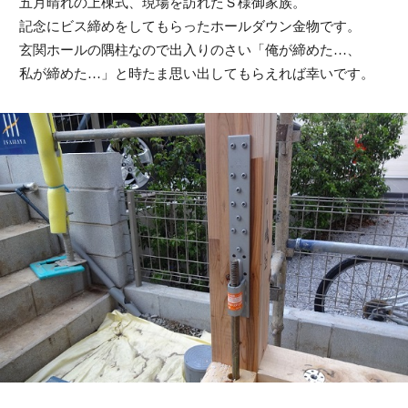
五月晴れの上棟式、現場を訪れたＳ様御家族。
電話でお問い合わせ
記念にビス締めをしてもらったホールダウン金物です。
玄関ホールの隅柱なので出入りのさい「俺が締めた…、
私が締めた…」と時たま思い出してもらえれば幸いです。