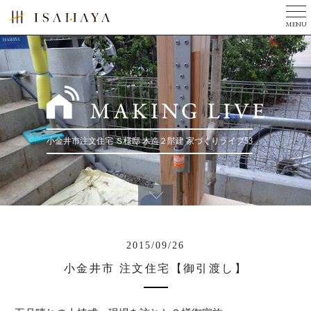
MENU
TOP
美しい家とは
完成写真集
３つのチカラ
小金井市注文住宅 Ｓ様邸 木造２階建 家づくりライブ53
現場ニュース
ニュース
会社案内
リフォーム
2015/09/26
建築家の方へ
小金井市 注文住宅【御引渡し】
お問い合せ