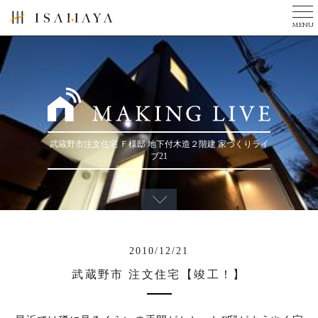
MENU
TOP
美しい家とは
完成写真集
３つのチカラ
武蔵野市注文住宅 Ｆ様邸 地下付木造２階建 家づくりライ
現場ニュース
ブ21
ニュース
会社案内
リフォーム
2010/12/21
建築家の方へ
武蔵野市 注文住宅【竣工！】
お問い合せ