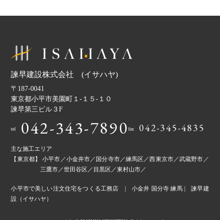
諫早建設株式会社 (イサハヤ)
〒187-0041
東京都小平市美園町１-１５-１０
諫早第三ビル３F
042-343-7890
042-345-4835
tel
fax
主な施工エリア
【東京都】 小平市／小金井市／国分寺市／練馬区／西東京市／武蔵野市／
三鷹市／世田谷区／目黒区／東村山市／
小平市で美しい注文住宅をつくる工務店 | 小金井 国分寺 練馬 | 諫早建
設（イサハヤ）