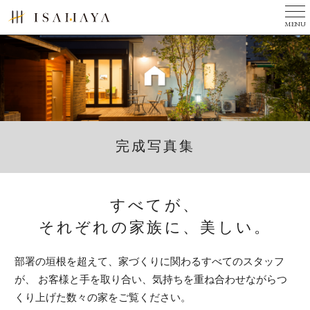
MENU
TOP
美しい家とは
完成写真集
３つのチカラ
完成写真集
現場ニュース
ニュース
すべてが、
会社案内
それぞれの家族に、美しい。
リフォーム
部署の垣根を超えて、家づくりに関わるすべてのスタッフ
建築家の方へ
が、
お客様と手を取り合い、気持ちを重ね合わせながらつ
くり上げた数々の家をご覧ください。
お問い合せ