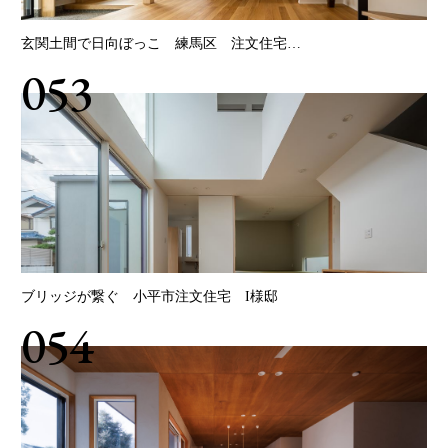
玄関土間で日向ぼっこ 練馬区 注文住宅…
053
ブリッジが繋ぐ 小平市注文住宅 I様邸
054