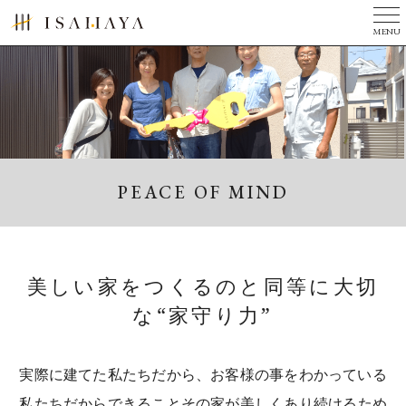
MENU
TOP
美しい家とは
完成写真集
３つのチカラ
PEACE OF MIND
現場ニュース
ニュース
会社案内
美しい家をつくるのと同等に大切
リフォーム
な“家守り力”
建築家の方へ
実際に建てた私たちだから、お客様の事をわかっている
お問い合せ
私たちだからできること
その家が美しくあり続けるため