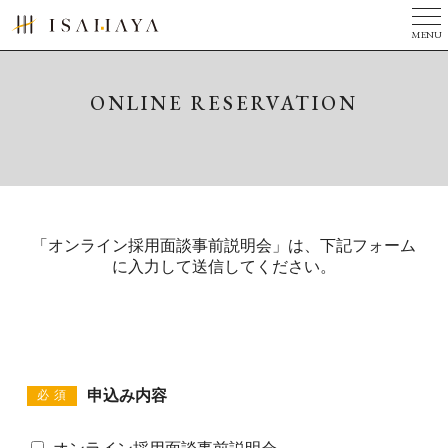
MENU
TOP
美しい家とは
ONLINE RESERVATION
完成写真集
３つのチカラ
現場ニュース
「オンライン採用面談事前説明会」は、下記フォーム
ニュース
に入力して送信してください。
会社案内
リフォーム
建築家の方へ
申込み内容
必須
お問い合せ