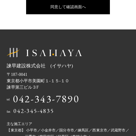
諫早建設株式会社 (イサハヤ)
〒187-0041
東京都小平市美園町１-１５-１０
諫早第三ビル３F
042-343-7890
tel
042-345-4835
fax
主な施工エリア
【東京都】 小平市／小金井市／国分寺市／練馬区／西東京市／武蔵野市／